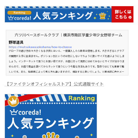
六ツ川ベースボールクラブ ｜横浜市南区学童少年少女野球チーム
野球道具
https://mutsukawa.yokohama/how-to-choose
グローブの選び方日々大きくなる子供とはいえ、一度購入したら数年は使用します。大きすぎるとグラブ
の開閉が上手に出来ません。ポジション別というのは気にしないでちょうど良いサイズを選ぶようにしま
しょう。インターネットで買うとお買い得ですが、お店に行って実際にはめてみないとサイズが分かりま
せんので、お店で商品を調べてからネットで買うという今風な方法もありです。型作りはとても重要で難
しいです。また、指導者によって考え方も違いますので、相談すると良いでしょう。※基本的に色やメー
カーは自由ですが、上級生にな...
【ファイテンオフィシャルストア】公式通販サイト