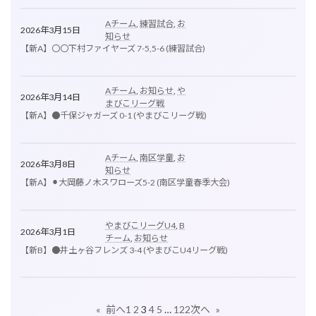
Aチーム
, 
練習試合
, 
お
2026年3月15日
知らせ
【新A】〇〇下村ファイヤーズ 7-5,5-6 (練習試合)
Aチーム
, 
お知らせ
, 
や
2026年3月14日
まびこリーグ戦
【新A】●千保ジャガーズ 0-1 (やまびこリーグ戦)
Aチーム
, 
南区学童
, 
お
2026年3月8日
知らせ
【新A】⚫︎大岡藤ノ木スワローズ5-2 (南区学童春季大会)
やまびこリーグU4
, 
B
2026年3月1日
チーム
, 
お知らせ
【新B】●井土ヶ谷フレンズ 3-4 (やまびこU4リーグ戦)
1
2
3
4
5
…
122
«
前へ
次へ
»