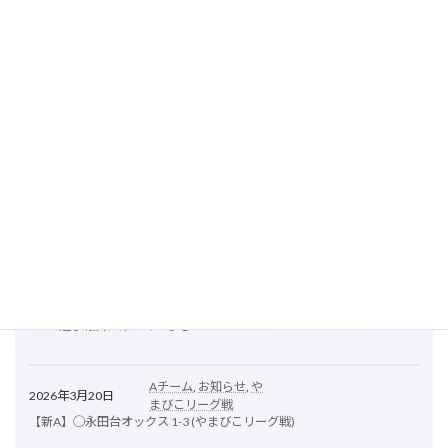
Aチーム
, 
練習試合
, 
お
2026年3月28日
知らせ
【新A】〇新羽ホークス 5-1 (練習試合)
Aチーム
, 
お知らせ
, 
ベ
2026年3月22日
イサイドカップ
【新A】●オール麻布 2-9 (ベイサイドカップ)
Bチーム
, 
練習試合
, 
お
2026年3月21日
知らせ
【新B】●笹下ベアーズ9-7(練習試合)
2026年3月21日
お知らせ
OBが進学報告に来てくれました
Aチーム
, 
お知らせ
, 
や
2026年3月20日
まびこリーグ戦
【新A】◯永田台オックス 1-3 (やまびこリーグ戦)