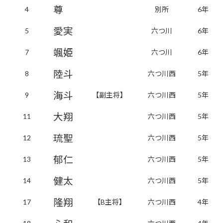
尊
4
別所
6年
愛実
5
六つ川
6年
颯姫
7
六つ川
6年
陸斗
8
六つ川西
5年
海斗
9
【副主将】
六つ川西
5年
大翔
11
六つ川西
5年
琉聖
12
六つ川西
5年
郁仁
13
六つ川西
5年
健太
14
六つ川西
5年
隆翔
17
【B主将】
六つ川西
4年