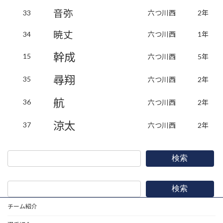
音弥
33
六つ川西
2年
暁丈
34
六つ川西
1年
幹成
15
六つ川西
5年
尋翔
35
六つ川西
2年
航
36
六つ川西
2年
涼太
37
六つ川西
2年
検索
検索
チーム紹介