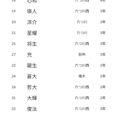
心和
18
六つ川西
4年
瑛人
19
六つ川西
3年
涼介
20
六つ川
3年
星耀
21
六つ川
3年
将生
25
六つ川西
3年
充
27
別所
3年
龍生
22
六つ川西
2年
蒼大
24
境木
2年
哲大
26
六つ川西
2年
大輝
31
六つ川西
2年
俊汰
32
六つ川西
3年