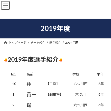
コ
ナ
ン
ビ
テ
ゲ
ン
ー
ツ
シ
2019年度
へ
ョ
ス
ン
キ
に
ッ
移
トップページ
チーム紹介
選手紹介
2019年度
プ
動
2019年度選手紹介
No
名前
学校
学年
翔
10
【主将】
六つ川西
6年
貴一
1
【副主将】
六つ川
6年
逞
2
六つ川西
6年