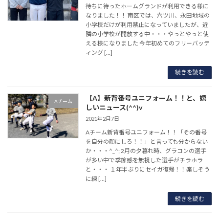
待ちに待ったホームグランドが利用できる様に
なりました！！ 南区では、六ツ川、永田地域の
小学校だけが利用禁止になっていましたが、近
隣の小学校が開放する中・・・やっとやっと使
える様になりました 今年初めてのフリーバッテ
ィング […]
続きを読む
【A】新背番号ユニフォーム！！と、嬉
Aチーム
しいニュース(^^)v
2021年2月7日
Aチーム新背番号ユニフォーム！！「その番号
を自分の顔にしろ！！」と言っても分からない
か・・・^_^; 2月の夕暮れ時、グラコンの選手
が多い中で季節感を無視した選手がチラホラ
と・・・ １年半ぶりにセイガ復帰！！楽しそう
に練 […]
続きを読む