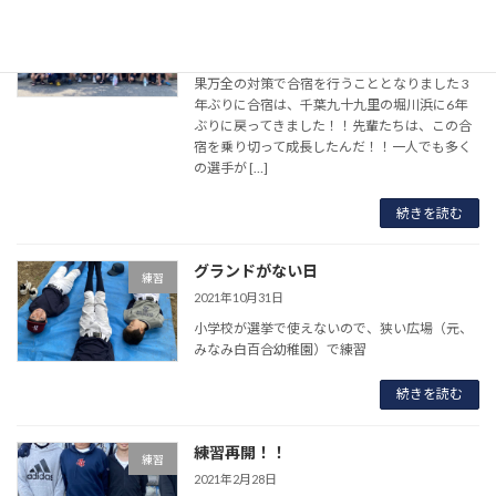
千葉合宿(7/16〜18)
練習
2022年7月16日
スタッフ、父母達と話し合いを重ね、熟考の結
果万全の対策で合宿を行うこととなりました 3
年ぶりに合宿は、千葉九十九里の堀川浜に6年
ぶりに戻ってきました！！先輩たちは、この合
宿を乗り切って成長したんだ！！一人でも多く
の選手が […]
続きを読む
グランドがない日
練習
2021年10月31日
小学校が選挙で使えないので、狭い広場（元、
みなみ白百合幼稚園）で練習
続きを読む
練習再開！！
練習
2021年2月28日