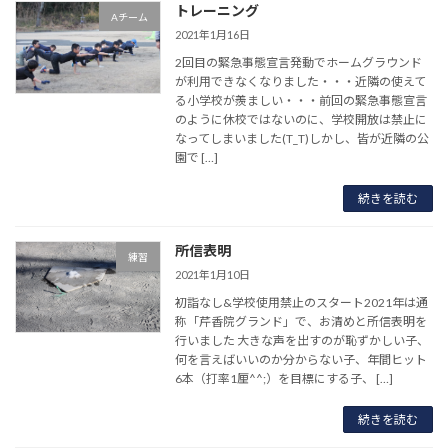
トレーニング
Aチーム
2021年1月16日
2回目の緊急事態宣言発動でホームグラウンド
が利用できなくなりました・・・近隣の使えて
る小学校が羨ましい・・・前回の緊急事態宣言
のように休校ではないのに、学校開放は禁止に
なってしまいました(T_T)しかし、皆が近隣の公
園で […]
続きを読む
所信表明
練習
2021年1月10日
初詣なし&学校使用禁止のスタート2021年は通
称「芹香院グランド」で、お清めと所信表明を
行いました 大きな声を出すのが恥ずかしい子、
何を言えばいいのか分からない子、年間ヒット
6本（打率1厘^^;）を目標にする子、 […]
続きを読む