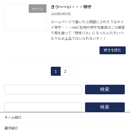
きつ〜〜い・・・特守
Aチーム
2020年8月9日
ホームページで書いたら問題にされそうなキツ
イ特守・・・MBC名物の特守先輩達はこの練習
で殻を破って「野球バカ」になったんだぞいつ
もでもお上品ではいられないぞ！！
続きを読む
投
1
2
»
固
固
定
定
稿
ペ
ペ
ー
ー
の
検索
ジ
ジ
ペ
検索
ー
チーム紹介
ジ
選手紹介