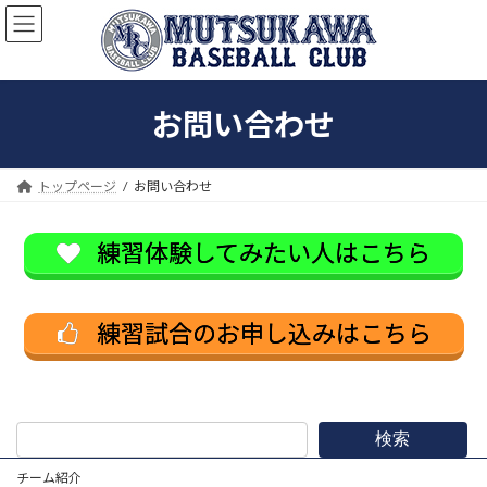
コ
ナ
ン
ビ
テ
ゲ
ン
ー
ツ
シ
お問い合わせ
へ
ョ
ス
ン
キ
に
ッ
移
トップページ
お問い合わせ
プ
動
練習体験してみたい人はこちら
練習試合のお申し込みはこちら
検索
チーム紹介