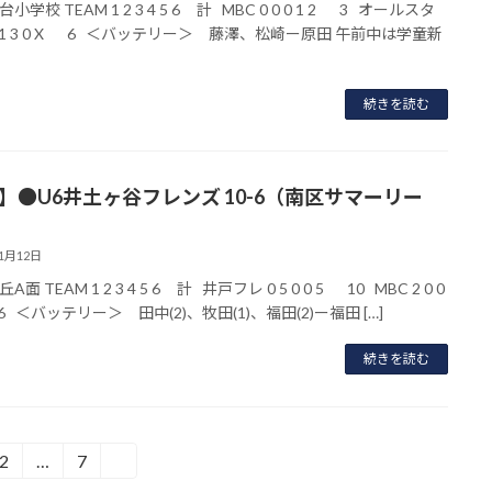
小学校 TEAM 1 2 3 4 5 6 計 MBC 0 0 0 1 2 3 オールスタ
2 1 3 0 X 6 ＜バッテリー＞ 藤澤、松崎ー原田 午前中は学童新
続きを読む
5】●U6井土ヶ谷フレンズ 10-6（南区サマーリー
11月12日
面 TEAM 1 2 3 4 5 6 計 井戸フレ 0 5 0 0 5 10 MBC 2 0 0
6 ＜バッテリー＞ 田中(2)、牧田(1)、福田(2)ー福田 […]
続きを読む
2
…
7
»
固
固
定
定