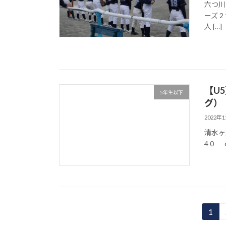
六つ川台
ーズ 
人 […]
【U
5年生以下
グ）
2022年
清水ヶ丘A
4 0 
投
1
固
定