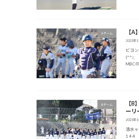
【A
Aチーム
2023年
ビヨン
(^^;;
MBC
【B
Bチーム
ーリ
2023年
清水ヶ丘
1 4 