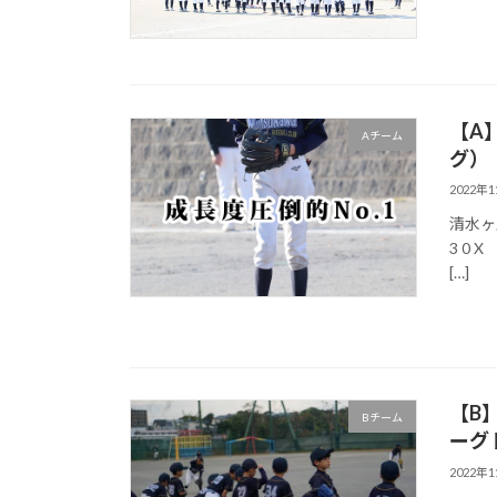
【A
Aチーム
グ）
2022年
清水ヶ丘B
3 0
[…]
【B
Bチーム
ーグ
2022年