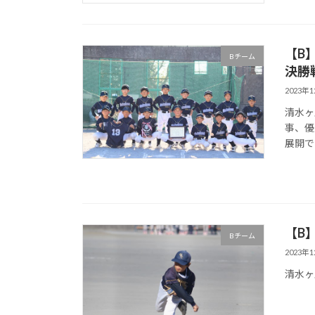
【B
Bチーム
決勝
2023年
清水ヶ
事、優
展開で
【B
Bチーム
2023年
清水ヶ