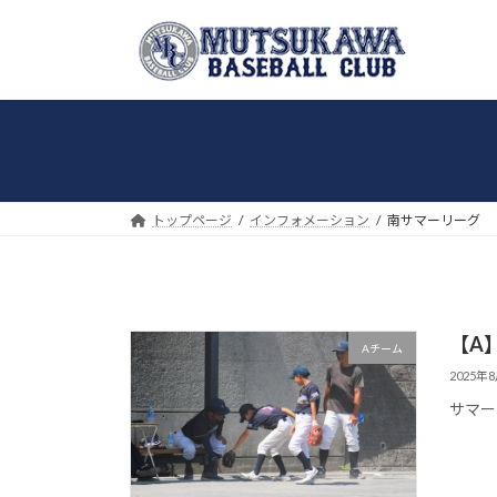
コ
ナ
ン
ビ
テ
ゲ
ン
ー
ツ
シ
へ
ョ
ス
ン
キ
に
トップページ
インフォメーション
南サマーリーグ
ッ
移
プ
動
【A】
Aチーム
2025年
サマーリ