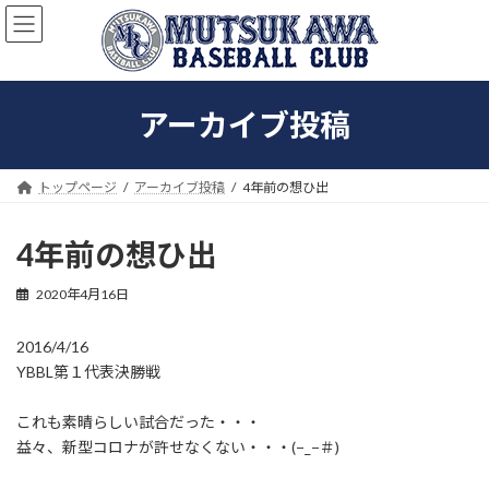
コ
ナ
ン
ビ
テ
ゲ
ン
ー
ツ
シ
アーカイブ投稿
へ
ョ
ス
ン
キ
に
ッ
移
トップページ
アーカイブ投稿
4年前の想ひ出
プ
動
4年前の想ひ出
2020年4月16日
2016/4/16
YBBL第１代表決勝戦
これも素晴らしい試合だった・・・
益々、新型コロナが許せなくない・・・(−_−＃)