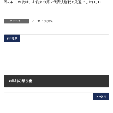
因みにこの後は、お約束の第２代表決勝戦で敗退でした(T_T)
アーカイブ投稿
カテゴリー
前の記事
8年前の想ひ出
2020年4月15日
次の記事