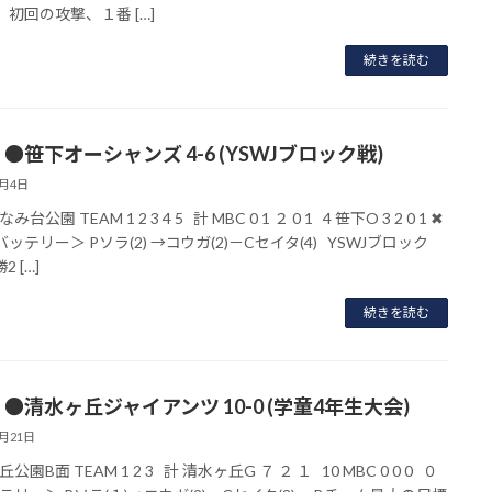
 初回の攻撃、１番 […]
続きを読む
●笹下オーシャンズ 4-6 (YSWJブロック戦)
7月4日
台公園 TEAM 1 2 3 4 5 計 MBC 0 1 ２ 0 1 4 笹下O 3 2 0 1 ✖
ッテリー＞ Pソラ(2) →コウガ(2)－Cセイタ(4) YSWJブロック
2 […]
続きを読む
●清水ヶ丘ジャイアンツ 10-0 (学童4年生大会)
6月21日
公園B面 TEAM 1 2 3 計 清水ヶ丘G ７ ２ １ 10 MBC 0 0 0 ０