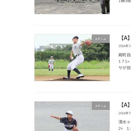
1勝3敗 
【A
Aチーム
2026年
殿町自由広
1 7
サが投
【A】
Aチーム
2026年
清水ヶ丘
2× 