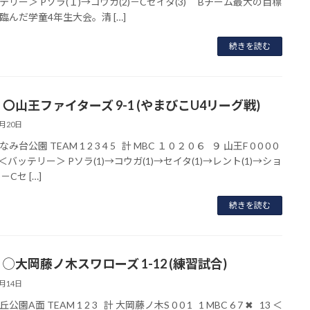
テリー＞ Pソラ(１)→コウガ(2)－Cセイタ(3) Bチーム最大の目標
臨んだ学童4年生大会。清 […]
続きを読む
〇山王ファイターズ 9-1 (やまびこU4リーグ戦)
6月20日
台公園 TEAM 1 2 3 4 5 計 MBC １ 0 ２ 0 ６ ９ 山王F 0 0 0 0
＜バッテリー＞ Pソラ(1)→コウガ(1)→セイタ(1)→レント(1)→ショ
－Cセ […]
続きを読む
◯大岡藤ノ木スワローズ 1-12 (練習試合)
6月14日
公園A面 TEAM 1 2 3 計 大岡藤ノ木S 0 0 1 1 MBC 6 7 ✖ 13 ＜