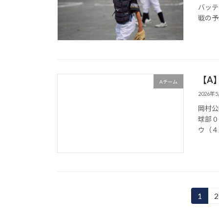
バッテ
戦の予
【A
Aチーム
2026年
岡村公園少
球部 0
ウ（４
投
1
2
固
定
稿