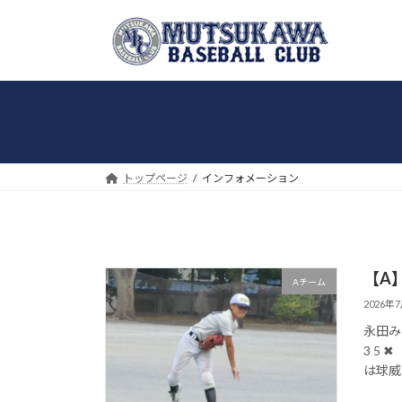
コ
ナ
ン
ビ
テ
ゲ
ン
ー
ツ
シ
へ
ョ
ス
ン
キ
に
トップページ
インフォメーション
ッ
移
プ
動
【A】
Aチーム
2026年
永田みな
3 5
は球威