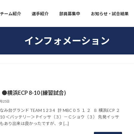
チーム紹介
選手紹介
部員募集中
お知らせ・試合結果
インフォメーション
●横浜ECP 8-10 (練習試合)
7月25日
み台グランド TEAM 1 2 3 4 計 MBC 0 ５ １ ２ ８ 横浜ECP ２
 ✖ 10 ＜バッテリー＞ Pイッサ（３）－Ｃショウ（３） 先発イッサ
もあり出来は良かったですが、タ […]