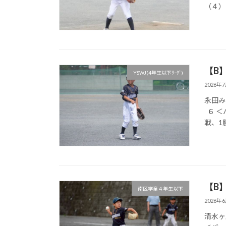
（４）
【B】
YSWJ(4年生以下ﾘｰｸﾞ)
2026年
永田みなみ
６ ＜バ
戦、1勝
【B】
南区学童４年生以下
2026年
清水ヶ丘