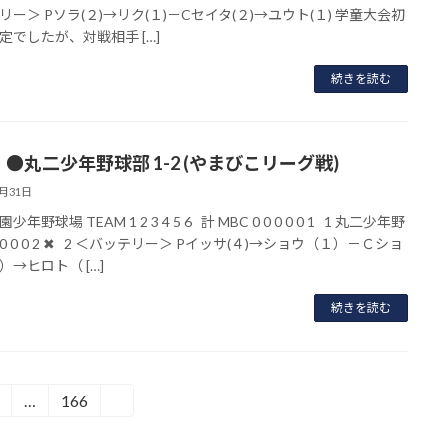
リー＞ Pソラ(２)→リク(１)－Cセイタ(２)→ユウト(１) 学童大会初
定でしたが、対戦相手 […]
続きを読む
】●丸二少年野球部 1-2 (やまびこリーグ戦)
5月31日
年野球場 TEAM 1 2 3 4 5 6 計 MBC 0 0 0 0 0 1 1 丸二少年野
 0 0 0 2 ✖ 2 ＜バッテリー＞ Pイッサ(４)→ショウ（１）－Ｃショ
）→ヒロト（ […]
続きを読む
…
166
»
固
固
定
定