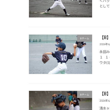
＜バッ
として
【B】
Bチーム
2026年
永田みなみ
１ １ 
ウタ(1)
【B】
Bチーム
2026年
清水ヶ丘