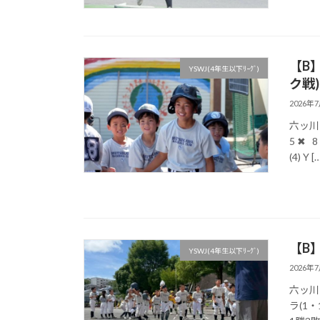
【B
YSWJ(4年生以下ﾘｰｸﾞ)
ク戦)
2026年
六ッ川西小
5 ✖ 
(4) Y [
【B】
YSWJ(4年生以下ﾘｰｸﾞ)
2026年
六ッ川西小
ラ(1・