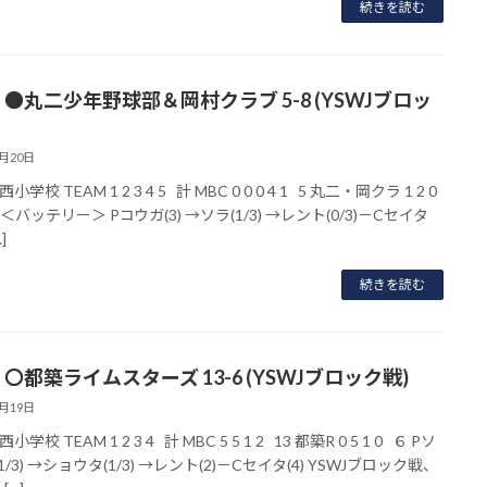
続きを読む
】●丸二少年野球部＆岡村クラブ 5-8 (YSWJブロッ
7月20日
学校 TEAM 1 2 3 4 5 計 MBC 0 0 0 4 1 5 丸二・岡クラ 1 2 0
8 ＜バッテリー＞ Pコウガ(3) →ソラ(1/3) →レント(0/3)－Cセイタ
…]
続きを読む
〇都築ライムスターズ 13-6 (YSWJブロック戦)
7月19日
学校 TEAM 1 2 3 4 計 MBC 5 5 1 2 13 都築R 0 5 1 0 ６ Pソ
1/3) →ショウタ(1/3) →レント(2)－Cセイタ(4) YSWJブロック戦、