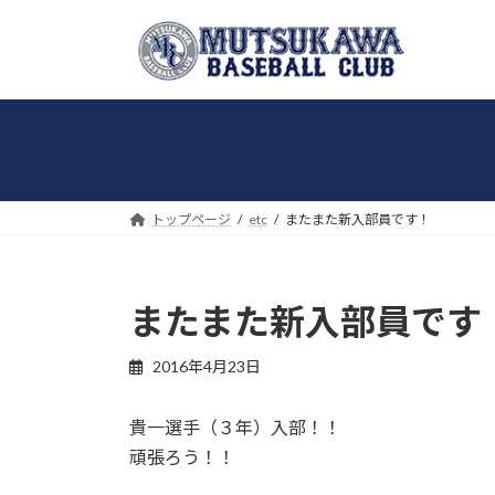
コ
ナ
ン
ビ
テ
ゲ
ン
ー
ツ
シ
へ
ョ
ス
ン
キ
に
トップページ
etc
またまた新入部員です！
ッ
移
プ
動
またまた新入部員です
2016年4月23日
貴一選手（３年）入部！！
頑張ろう！！