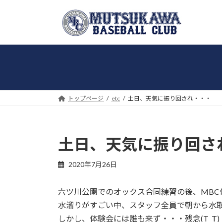
コ
ナ
ン
ビ
テ
ゲ
ン
ー
ツ
シ
へ
ョ
ス
ン
キ
に
トップページ
etc
土日、天気に振り回され・・・
ッ
移
プ
動
土日、天気に振り回さ
2020年7月26日
六ツ川公園でのオックス合同練習の後、MBC
水溜りがすごい中、スタッフ全員で朝から水
しかし、体験会には誰も来ず・・・残念(T_T)