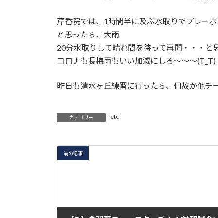
芹香院では、1時間半に及ぶ水取りでプレーボ
と思ったら、大雨
20分水取りして晴れ間を待って再開・・・と
コロナも長梅雨もいい加減にしろ〜〜〜(T_T)
昨日も清水ヶ丘練習に行ったら、何故か他チーム
etc
カテゴリー
前の記事