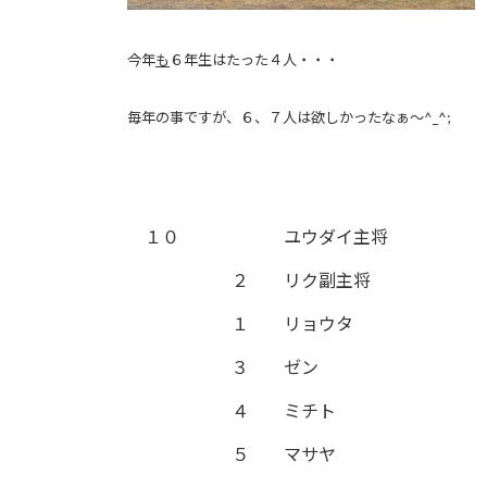
今年
も
６年生はたった４人・・・
毎年の事ですが、６、７人は欲しかったなぁ〜^_^;
１０
ユウダイ主将
２
リク副主将
１
リョウタ
３
ゼン
４
ミチト
５
マサヤ