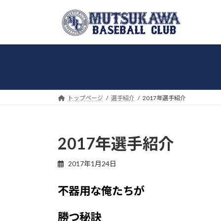
コ
ナ
ン
ビ
テ
ゲ
ン
ー
ツ
シ
へ
ョ
ス
ン
キ
に
トップページ
選手紹介
2017年選手紹介
ッ
移
プ
動
2017年選手紹介
2017年1月24日
不器用な俺たちが
勝つ秘訣