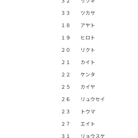
３２
サツキ
３３
ツカサ
１８
アヤト
１９
ヒロト
２０
リクト
２１
カイト
２２
ケンタ
２５
カイヤ
２６
リュウセイ
２３
トウマ
２７
エイト
３１
リョウスケ