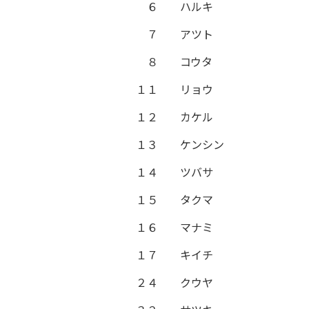
６
ハルキ
７
アツト
８
コウタ
１１
リョウ
１２
カケル
１３
ケンシン
１４
ツバサ
１５
タクマ
１６
マナミ
１７
キイチ
２４
クウヤ