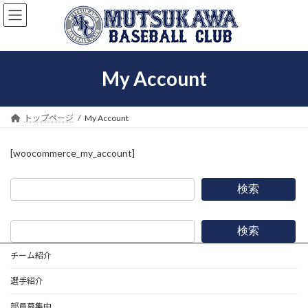
コ
ナ
ン
ビ
テ
ゲ
ン
ー
ツ
シ
My Account
へ
ョ
ス
ン
キ
に
ッ
移
トップページ
My Account
プ
動
[woocommerce_my_account]
検索
検索
チーム紹介
選手紹介
部員募集中