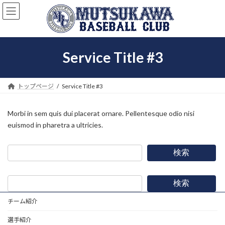
コ
ナ
ン
ビ
テ
ゲ
ン
ー
ツ
シ
Service Title #3
へ
ョ
ス
ン
キ
に
ッ
移
トップページ
Service Title #3
プ
動
Morbi in sem quis dui placerat ornare. Pellentesque odio nisi
euismod in pharetra a ultricies.
検索
検索
チーム紹介
選手紹介