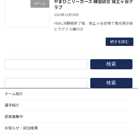
やまびこリーガース 練習試合 保土ヶ谷ク
Aチーム
ラブ
2020年11月28日
YBBL決勝戦終了後、保土ヶ谷球場で電光掲示板
とウグイス嬢付き
続きを読む
検索
検索
チーム紹介
選手紹介
部員募集中
お知らせ・試合結果