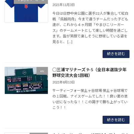
2021年11月3日
今日は日野中央公園に選手22人が集合して紅白
戦 「呉越同舟」今まで違うチームだった子ども
達が、これから４ヶ月間「やまびこリーガー
ス」のチームメートとして楽しい時間を過ごし
ます。皆が笑顔で楽しそうに野球している姿を
見ると、 […]
続きを読む
◯三浦マリナーズ 9-5（全日本選抜少年
etc
野球交流大会1回戦）
2021年8月13日
サーティーフォー保土ヶ谷球場 保土ヶ谷球場で
の１回戦、ナイスゲームでした！！良い夏の思
い出になったな！！この調子で勝ち上がってい
こう！！
続きを読む