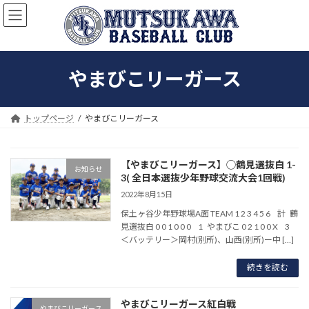
コ
ナ
ン
ビ
テ
ゲ
ン
ー
ツ
シ
やまびこリーガース
へ
ョ
ス
ン
キ
に
ッ
移
トップページ
やまびこリーガース
プ
動
【やまびこリーガース】◯鶴見選抜白 1-
お知らせ
3( 全日本選抜少年野球交流大会1回戦)
2022年8月15日
保土ヶ谷少年野球場A面 TEAM 1 2 3 4 5 6 計 鶴
見選抜白 0 0 1 0 0 0 1 やまびこ 0 2 1 0 0 X 3
＜バッテリー＞岡村(別所)、山西(別所)ー中 […]
続きを読む
やまびこリーガース紅白戦
やまびこリーガース