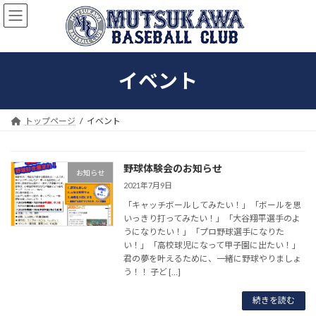
コ
ナ
ン
ビ
テ
ゲ
ン
ー
ツ
シ
イベント
へ
ョ
ス
ン
キ
に
ッ
移
トップページ
イベント
プ
動
野球体験会のお知らせ
お知らせ
2021年7月9日
「キャッチボールしてみたい！」「ボールを思
いっきり打ってみたい！」「大谷翔平選手のよ
うになりたい！」「プロ野球選手になりた
い！」「高校球児になって甲子園に出たい！」
君の夢を叶えるために、一緒に野球やりましょ
う！！ 子ど […]
続きを読む