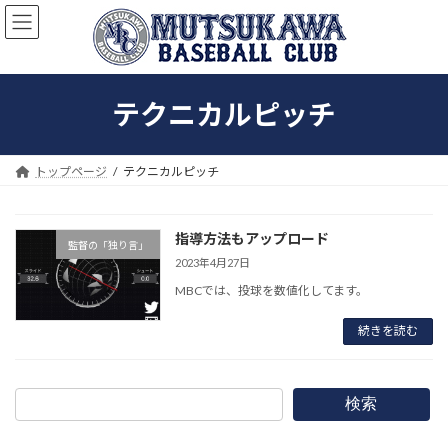
コ
ナ
ン
ビ
テ
ゲ
ン
ー
ツ
シ
テクニカルピッチ
へ
ョ
ス
ン
キ
に
ッ
移
トップページ
テクニカルピッチ
プ
動
指導方法もアップロード
監督の「独り言」
2023年4月27日
MBCでは、投球を数値化してます。
続きを読む
検索