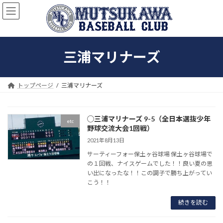
コ
ナ
ン
ビ
テ
ゲ
ン
ー
ツ
シ
三浦マリナーズ
へ
ョ
ス
ン
キ
に
ッ
移
トップページ
三浦マリナーズ
プ
動
◯三浦マリナーズ 9-5（全日本選抜少年
etc
野球交流大会1回戦）
2021年8月13日
サーティーフォー保土ヶ谷球場 保土ヶ谷球場で
の１回戦、ナイスゲームでした！！良い夏の思
い出になったな！！この調子で勝ち上がってい
こう！！
続きを読む