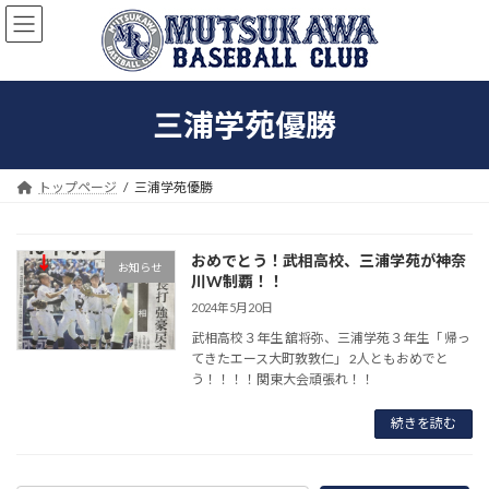
コ
ナ
ン
ビ
テ
ゲ
ン
ー
ツ
シ
三浦学苑優勝
へ
ョ
ス
ン
キ
に
ッ
移
トップページ
三浦学苑優勝
プ
動
おめでとう！武相高校、三浦学苑が神奈
お知らせ
川W制覇！！
2024年5月20日
武相高校３年生 舘将弥、三浦学苑３年生「 帰っ
てきたエース大町敦敦仁」 2人ともおめでと
う！！！！関東大会頑張れ！！
続きを読む