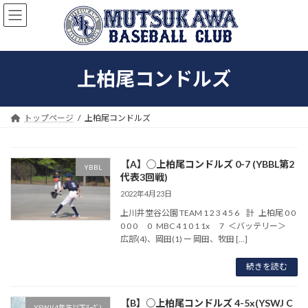
コ
ナ
ン
ビ
テ
ゲ
ン
ー
ツ
シ
上柏尾コンドルズ
へ
ョ
ス
ン
キ
に
ッ
移
トップページ
上柏尾コンドルズ
プ
動
【A】◯上柏尾コンドルズ 0-7 (YBBL第2
YBBL
代表3回戦)
2022年4月23日
上川井堂谷公園 TEAM 1 2 3 4 5 6 計 上柏尾 0 0
0 0 0 0 MBC 4 1 0 1 1x 7 ＜バッテリー＞
広部(4)、岡田(1) ー 岡田、牧田 […]
続きを読む
【B】○上柏尾コンドルズ 4-5x(YSWJ C
YSWJ(4年生以下ﾘｰｸﾞ)