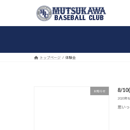
コ
ナ
ン
ビ
テ
ゲ
ン
ー
ツ
シ
へ
ョ
ス
ン
キ
に
トップページ
体験会
ッ
移
プ
動
8/
お知らせ
2020年
思いっ