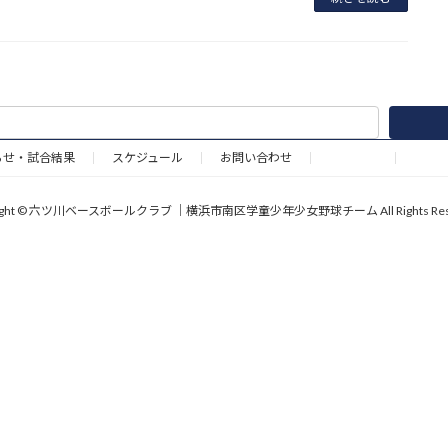
らせ・試合結果
スケジュール
お問い合わせ
野球道具
right © 六ツ川ベースボールクラブ ｜横浜市南区学童少年少女野球チーム All Rights Rese