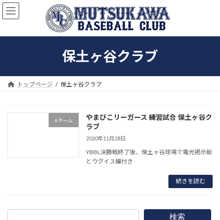
コ
ナ
ン
ビ
テ
ゲ
ン
ー
ツ
シ
保土ヶ谷クラブ
へ
ョ
ス
ン
キ
に
ッ
移
トップページ
保土ヶ谷クラブ
プ
動
やまびこリーガース 練習試合 保土ヶ谷ク
Aチーム
ラブ
2020年11月28日
YBBL決勝戦終了後、保土ヶ谷球場で電光掲示板
とウグイス嬢付き
続きを読む
検索