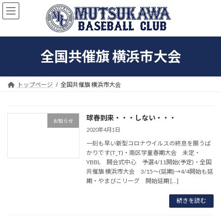
コ
ナ
ン
ビ
テ
ゲ
ン
ー
ツ
シ
全国共催旗 横浜市大会
へ
ョ
ス
ン
キ
に
ッ
移
トップページ
全国共催旗 横浜市大会
プ
動
球春到来・・・しない・・・
お知らせ
2020年4月1日
一刻も早い新型コロナウイルスの終息を願うば
かりです(T_T)・南区学童春期大会 未定・
YBBL 開会式中心 予選4/11開始(予定)・全国
共催旗 横浜市大会 3/15〜(延期)→4/4開始も延
期・やまびこリーグ 開始延期 […]
続きを読む