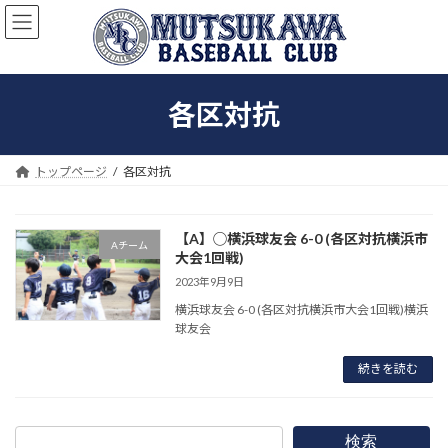
コ
ナ
ン
ビ
テ
ゲ
ン
ー
ツ
シ
各区対抗
へ
ョ
ス
ン
キ
に
ッ
移
トップページ
各区対抗
プ
動
【A】◯横浜球友会 6-0 (各区対抗横浜市
Aチーム
大会1回戦)
2023年9月9日
横浜球友会 6-0 (各区対抗横浜市大会1回戦)横浜
球友会
続きを読む
検索