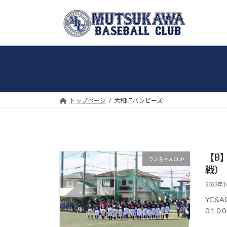
コ
ナ
ン
ビ
テ
ゲ
ン
ー
ツ
シ
へ
ョ
ス
ン
キ
に
トップページ
大和町バンビーズ
ッ
移
プ
動
【B】
ラミちゃんCUP
戦）
2023年
YC&AC
0 1 0