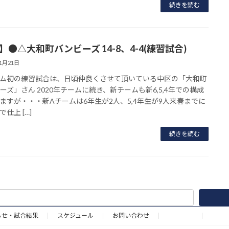
続きを読む
】●△大和町バンビーズ 14-8、4-4(練習試合)
11月21日
ム初の練習試合は、日頃仲良くさせて頂いている中区の「大和町
ーズ」さん 2020年チームに続き、新チームも新6,5,4年での構成
ますが・・・新Aチームは6年生が2人、5,4年生が9人来春までに
仕上 […]
続きを読む
らせ・試合結果
スケジュール
お問い合わせ
野球道具