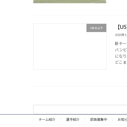
【U5
5年生以下
2020年
新チー
バンビ
になり
どこまで
チーム紹介
選手紹介
部員募集中
お知