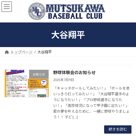
コ
ナ
ン
ビ
テ
ゲ
ン
ー
ツ
シ
大谷翔平
へ
ョ
ス
ン
キ
に
ッ
移
トップページ
大谷翔平
プ
動
野球体験会のお知らせ
お知らせ
2021年7月9日
「キャッチボールしてみたい！」「ボールを思
いっきり打ってみたい！」「大谷翔平選手のよ
うになりたい！」「プロ野球選手になりた
い！」「高校球児になって甲子園に出たい！」
君の夢を叶えるために、一緒に野球やりましょ
う！！ 子ど […]
続きを読む