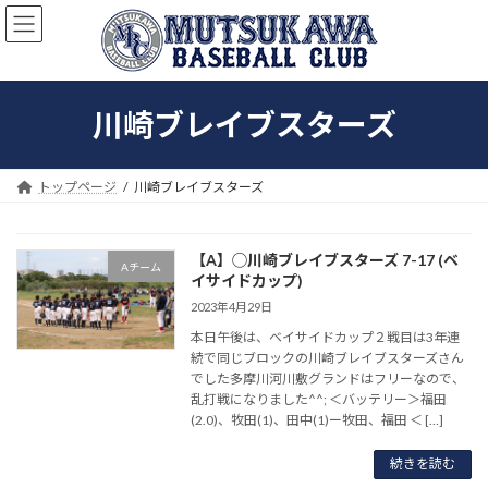
コ
ナ
ン
ビ
テ
ゲ
ン
ー
ツ
シ
川崎ブレイブスターズ
へ
ョ
ス
ン
キ
に
ッ
移
トップページ
川崎ブレイブスターズ
プ
動
【A】◯川崎ブレイブスターズ 7-17 (ベ
Aチーム
イサイドカップ)
2023年4月29日
本日午後は、ベイサイドカップ２戦目は3年連
続で同じブロックの川崎ブレイブスターズさん
でした多摩川河川敷グランドはフリーなので、
乱打戦になりました^^; ＜バッテリー＞福田
(2.0)、牧田(1)、田中(1)ー牧田、福田 ＜ […]
続きを読む