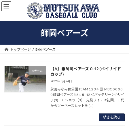
コ
ナ
ン
ビ
テ
ゲ
ン
ー
ツ
シ
師岡ベアーズ
へ
ョ
ス
ン
キ
に
ッ
移
トップページ
師岡ベアーズ
プ
動
【A】●師岡ベアーズ 0-12 (ベイサイド
Aチーム
カップ)
2026年5月24日
永田みなみ台公園 TEAM 1 2 3 4 計 MBC 0 0 0 0
0 師岡ベアーズ 5 6 1 ✖ 12 ＜バッテリー＞ Pリイ
チ(3)－Ｃショウ（3） 先発リイチは初回、１死
からツーベースヒットを […]
続きを読む