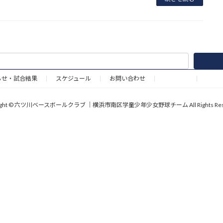
らせ・試合結果
スケジュール
お問い合わせ
野球道具
right © 六ツ川ベースボールクラブ ｜横浜市南区学童少年少女野球チーム All Rights Rese