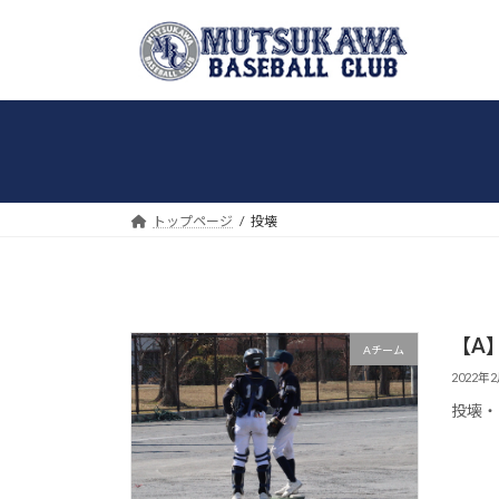
コ
ナ
ン
ビ
テ
ゲ
ン
ー
ツ
シ
へ
ョ
ス
ン
キ
に
トップページ
投壊
ッ
移
プ
動
【A】
Aチーム
2022年
投壊・