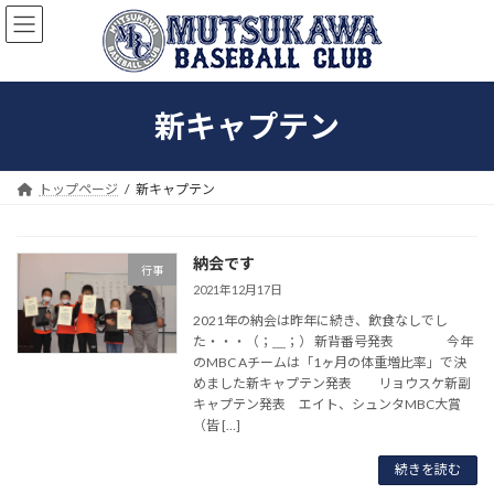
コ
ナ
ン
ビ
テ
ゲ
ン
ー
ツ
シ
新キャプテン
へ
ョ
ス
ン
キ
に
ッ
移
トップページ
新キャプテン
プ
動
納会です
行事
2021年12月17日
2021年の納会は昨年に続き、飲食なしでし
た・・・（；＿；） 新背番号発表 今年
のMBC Aチームは「1ヶ月の体重増比率」で決
めました新キャプテン発表 リョウスケ新副
キャプテン発表 エイト、シュンタMBC大賞
（皆 […]
続きを読む