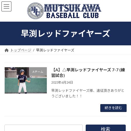
コ
ナ
ン
ビ
テ
ゲ
ン
ー
ツ
シ
早渕レッドファイヤーズ
へ
ョ
ス
ン
キ
に
ッ
移
トップページ
早渕レッドファイヤーズ
プ
動
【A】△早渕レッドファイヤーズ 7-7 (練
Aチーム
習試合)
2023年6月24日
早渕レッドファイヤーズ様、遠征頂きありがと
うございました！！
続きを読む
検索