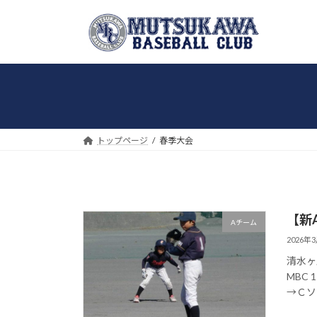
コ
ナ
ン
ビ
テ
ゲ
ン
ー
ツ
シ
へ
ョ
ス
ン
キ
に
トップページ
春季大会
ッ
移
プ
動
【新
Aチーム
2026年
清水ヶ丘
MBC
→Ｃソウ