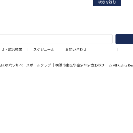
続きを読む
らせ・試合結果
スケジュール
お問い合わせ
野球道具
right © 六ツ川ベースボールクラブ ｜横浜市南区学童少年少女野球チーム All Rights Rese