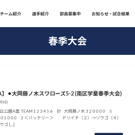
チーム紹介
選手紹介
部員募集中
お知らせ・試合結果
春季大会
A】⚫︎大岡藤ノ木スワローズ5-2 (南区学童春季大会)
3月8日
公園A面 TEAM 1 2 3 4 5 6 計 大岡藤ノ木 3 2 0 0 0 0 5
 1 0 1 0 0 0 2 ＜バッテリー＞ Ｐリイチ（２）→ソウゴ（４）
ゴ […]