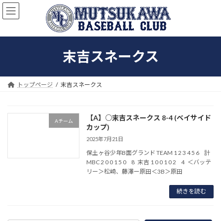
コ
ナ
ン
ビ
テ
ゲ
ン
ー
ツ
シ
末吉スネークス
へ
ョ
ス
ン
キ
に
ッ
移
トップページ
末吉スネークス
プ
動
【A】○末吉スネークス 8-4 (ベイサイド
Aチーム
カップ)
2025年7月21日
保土ヶ谷少年B面グランド TEAM 1 2 3 4 5 6 計
MBC 2 0 0 1 5 0 8 末吉 1 0 0 1 0 2 4 ＜バッテ
リー＞松崎、藤澤ー原田＜3B＞原田
続きを読む