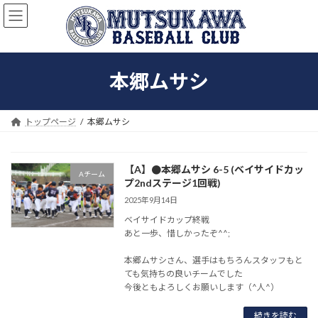
コ
ナ
ン
ビ
テ
ゲ
ン
ー
ツ
シ
本郷ムサシ
へ
ョ
ス
ン
キ
に
ッ
移
トップページ
本郷ムサシ
プ
動
【A】●本郷ムサシ 6-5 (ベイサイドカッ
Aチーム
プ2ndステージ1回戦)
2025年9月14日
ベイサイドカップ終戦
あと一歩、惜しかったぞ^^;
本郷ムサシさん、選手はもちろんスタッフもと
ても気持ちの良いチームでした
今後ともよろしくお願いします（^人^）
続きを読む