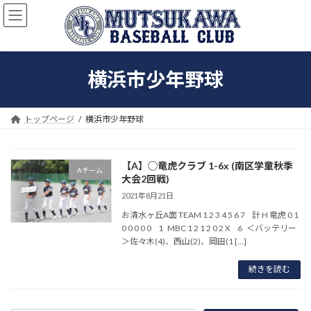
コ
ナ
ン
ビ
テ
ゲ
ン
ー
ツ
シ
横浜市少年野球
へ
ョ
ス
ン
キ
に
ッ
移
トップページ
横浜市少年野球
プ
動
【A】◯竜虎クラブ 1-6x (南区学童秋季
Aチーム
大会2回戦)
2021年8月21日
お清水ヶ丘A面 TEAM 1 2 3 4 5 6 7 計 H 竜虎 0 1
0 0 0 0 0 1 MBC 1 2 1 2 0 2 X 6 ＜バッテリー
＞佐々木(4)、西山(2)、岡田(1 […]
続きを読む