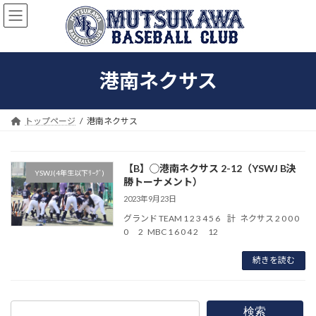
コ
ナ
ン
ビ
テ
ゲ
ン
ー
ツ
シ
港南ネクサス
へ
ョ
ス
ン
キ
に
ッ
移
トップページ
港南ネクサス
プ
動
【B】◯港南ネクサス 2-12（YSWJ B決
YSWJ(4年生以下ﾘｰｸﾞ)
勝トーナメント）
2023年9月23日
グランド TEAM 1 2 3 4 5 6 計 ネクサス 2 0 0 0
0 2 MBC 1 6 0 4 2 12
続きを読む
検索