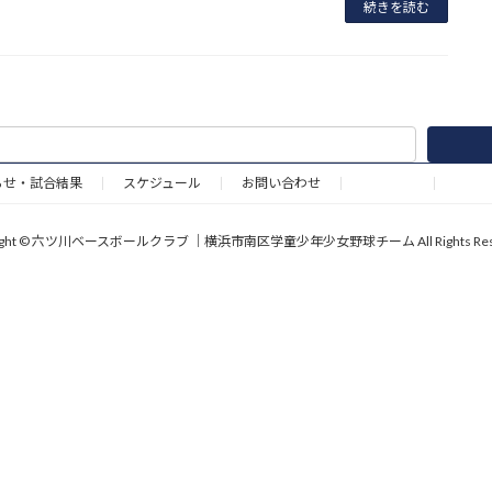
続きを読む
らせ・試合結果
スケジュール
お問い合わせ
野球道具
right © 六ツ川ベースボールクラブ ｜横浜市南区学童少年少女野球チーム All Rights Rese