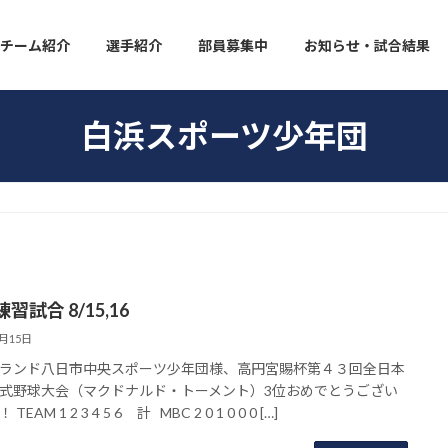
チーム紹介
選手紹介
部員募集中
お知らせ・試合結果
白浜スポーツ少年団
習試合 8/15,16
8月15日
ランド八日市中央スポーツ少年団様、高円宮賜杯第４３回全日本
式野球大会（マクドナルド・トーメント）3位おめでとうござい
TEAM 1 2 3 4 5 6 計 MBC 2 0 1 0 0 0 […]