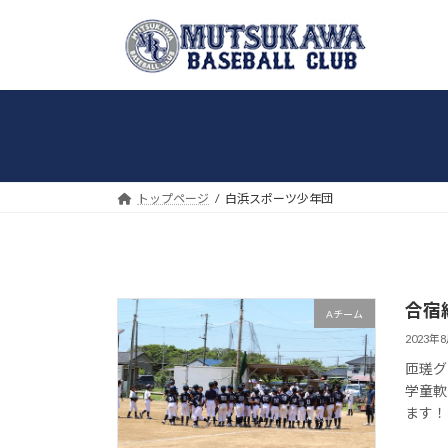
コ
ナ
ン
ビ
テ
ゲ
ン
ー
ツ
シ
へ
ョ
ス
ン
キ
に
トップページ
白浜スポーツ少年団
ッ
移
プ
動
合宿練
Aチーム
2023年
匝瑳グ
学童軟
ます！！ 