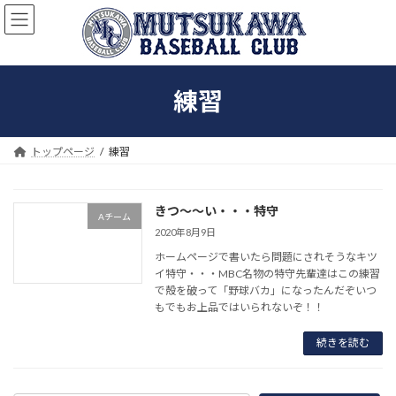
コ
ナ
ン
ビ
テ
ゲ
ン
ー
ツ
シ
練習
へ
ョ
ス
ン
キ
に
ッ
移
トップページ
練習
プ
動
きつ〜〜い・・・特守
Aチーム
2020年8月9日
ホームページで書いたら問題にされそうなキツ
イ特守・・・MBC名物の特守先輩達はこの練習
で殻を破って「野球バカ」になったんだぞいつ
もでもお上品ではいられないぞ！！
続きを読む