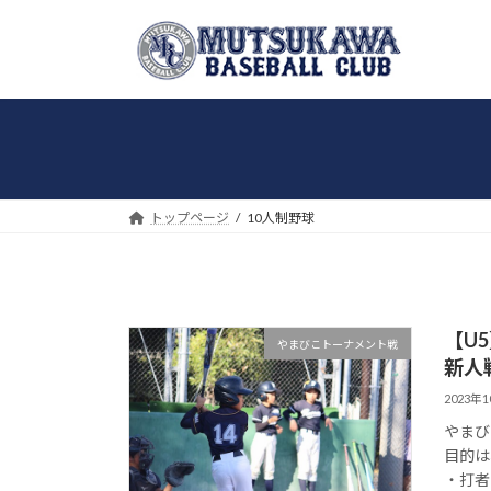
コ
ナ
ン
ビ
テ
ゲ
ン
ー
ツ
シ
へ
ョ
ス
ン
キ
に
トップページ
10人制野球
ッ
移
プ
動
【U5
やまびこトーナメント戦
新人
2023年
やまび
目的は
・打者