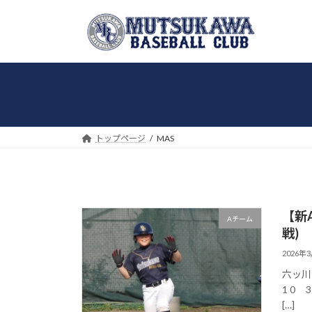
コ
ナ
ン
ビ
テ
ゲ
ン
ー
ツ
シ
へ
ョ
ス
ン
キ
に
トップページ
MAS
ッ
移
プ
動
【新
Aチーム
戦)
2026年
六ッ川台小
1 0
[…]