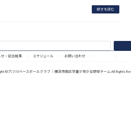
続きを読む
らせ・試合結果
スケジュール
お問い合わせ
野球道具
right © 六ツ川ベースボールクラブ ｜横浜市南区学童少年少女野球チーム All Rights Rese