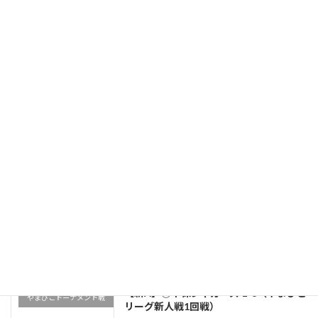
【新A】◯永田台オックス少年野球部 2-
やまびこトーナメント戦
8（やまびこリーグ新人戦準決勝戦）
2024年11月16日
永田みなみ台グランド TEAM 1 2 3 4 5 6 計 永
田台オックス 0 0 0 1 1 0 2 MBC 1 0 0 3 4 X 8
＜バッテリー＞ 松崎(4)、藤澤(1)、原田 […]
続きを読む
【新A】◯杉の子クラブ 14-0（やまびこ
やまびこトーナメント戦
リーグ新人戦2回戦）
2024年11月9日
富岡総合公園グランド TEAM 1 2 3 4 5 6 計
MBC 3 4 7 14 杉の子 0 0 0 0 ＜バッテリ
ー＞ 松崎(2)、原田(1)ー原田、藤澤 […]
続きを読む
【新A】◯千保ジャガーズ 1-6（やまびこ
やまびこトーナメント戦
リーグ新人戦1回戦）