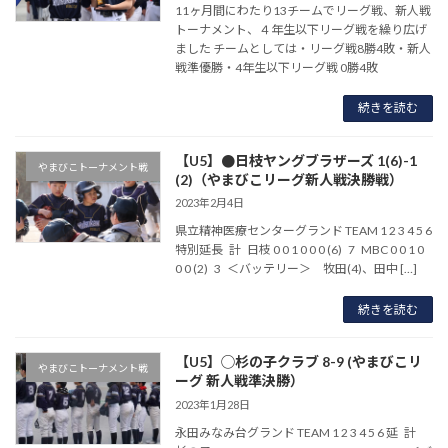
11ヶ月間にわたり13チームでリーグ戦、新人戦
トーナメント、４年生以下リーグ戦を繰り広げ
ました チームとしては・リーグ戦8勝4敗・新人
戦準優勝・4年生以下リーグ戦 0勝4敗
続きを読む
【U5】●日枝ヤングブラザーズ 1(6)-1
やまびこトーナメント戦
(2)（やまびこリーグ新人戦決勝戦）
2023年2月4日
県立精神医療センターグランド TEAM 1 2 3 4 5 6
特別延長 計 日枝 0 0 1 0 0 0 (6) 7 MBC 0 0 1 0
0 0 (2) 3 ＜バッテリー＞ 牧田(4)、田中 […]
続きを読む
【U5】◯杉の子クラブ 8-9 (やまびこリ
やまびこトーナメント戦
ーグ 新人戦準決勝）
2023年1月28日
永田みなみ台グランド TEAM 1 2 3 4 5 6 延 計