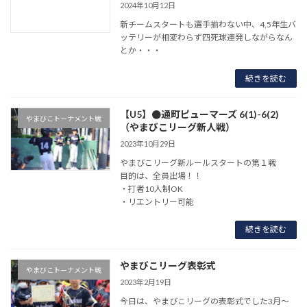
2024年10月12日
新チームスタートも選手揃わない中、4,5年生バ
ッテリーが相変わらず四死球連発しながらなん
とか・・・
続きを読む
【U5】●通町ピューマーズ 6(1)-6(2)
やまびこトーナメント戦
（やまびこリーグ新人戦）
2023年10月29日
やまびこリーグ新ルールスタートの第１戦
目的は、全員出場！！
・打者10人制OK
・リエントリー可能
続きを読む
やまびこリーグ表彰式
やまびこトーナメント戦
2023年2月19日
今日は、やまびこリーグの表彰式でした3月〜