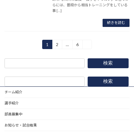
らには、普段から相当トレーニングをしている
事 […]
続きを読む
投
1
2
…
6
»
固
固
固
定
定
定
稿
ペ
ペ
ペ
ー
ー
ー
の
検索
ジ
ジ
ジ
ペ
検索
ー
チーム紹介
ジ
選手紹介
送
り
部員募集中
お知らせ・試合結果