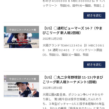
杉の子 4 1 0 0 3 0 0 8 MBC 3 0 3 0 0 2 1x 9 ＜バ
ッテリー＞ 牧田(4)、田中(4)ー福田、牧田 […]
続きを読む
【U5】◯通町ピューマーズ 14-7（やま
やまびこトーナメント戦
びこリーグ 新人戦2回戦）
2022年12月25日
大岡グランド TEAM 1 2 3 4 5 6 計 MBC 5 0 8 1
0 14 通町 0 2 4 0 1 7 ＜バッテリー＞原田
(3)、牧田(1)、福田(1)ー福田、牧田
続きを読む
【U5】◯丸二少年野球部 11-13 (やまび
やまびこトーナメント戦
こリーグ新人戦トーナメント1回戦)
2022年12月10日
大岡公園A面 全員、ポジション争いイチからや
り直し 第1戦今日は投手立候補した6人のう
ち、３年生ピッチャー3人と投手未経験の5年生
2人、計5人の継投 「投手をやりたい」と言うか