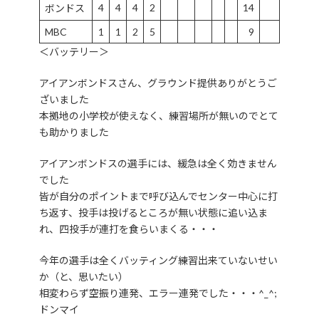
4
4
4
2
14
ボンドス
MBC
1
1
2
5
9
＜バッテリー＞
アイアンボンドスさん、グラウンド提供ありがとうご
ざいました
本拠地の小学校が使えなく、練習場所が無いのでとて
も助かりました
アイアンボンドスの選手には、緩急は全く効きません
でした
皆が自分のポイントまで呼び込んでセンター中心に打
ち返す、投手は投げるところが無い状態に追い込ま
れ、四投手が連打を食らいまくる・・・
今年の選手は全くバッティング練習出来ていないせい
か（と、思いたい）
相変わらず空振り連発、エラー連発でした・・・^_^;
ドンマイ