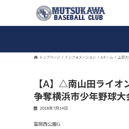
コ
ナ
ン
ビ
テ
ゲ
ン
ー
ツ
シ
へ
ョ
ス
ン
キ
に
トップページ
インフォメーション
Aチーム
上部大
ッ
移
プ
動
【A】△南山田ライオン
争奪横浜市少年野球大
2018年7月14日
富岡西公園G