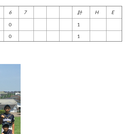
6
7
H
E
計
0
1
0
1