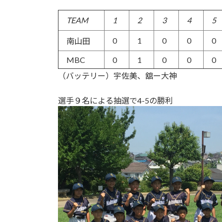
TEAM
1
2
3
4
5
0
1
0
0
0
南山田
MBC
0
1
0
0
0
（バッテリー）宇佐美、舘ー大神
選手９名による抽選で4-5の勝利