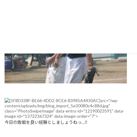
src="/wp-
content/uploads/img/blog_import_5e30080c4c88d.jpg"
class="PhotoSwipeImage" data-entry-id="12190023591" data-
image-id="13722367324" data-image-order="7">
今日の敗戦を良い経験としましょうねっ…‼︎