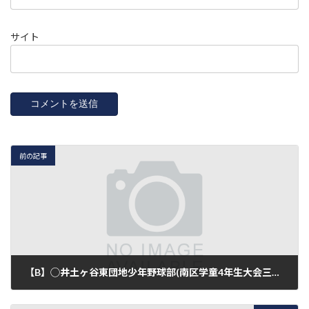
サイト
前の記事
【B】◯井土ヶ谷東団地少年野球部(南区学童4年生大会三回戦)1-11
2015年6月28日