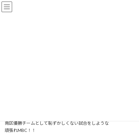
コ
ナ
ン
ビ
テ
ゲ
ン
ー
ツ
シ
上部大会
へ
ョ
ス
ン
キ
に
ッ
移
トップページ
インフォメーション
Aチーム
上部大会
プ
動
第５０回横浜市少年野球大会（学童の部）組み合わせ決まる
第５０回横浜市少年野球大会
（学童の部）組み合わせ決まる
2016年8月1日
初戦は港南区の相武山クラブさん
南区優勝チームとして恥ずかしくない試合をしような
頑張れMBC！！