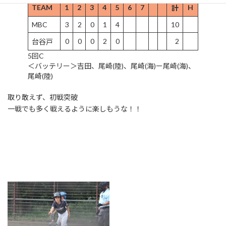
TEAM
1
2
3
4
5
6
7
H
計
MBC
3
2
0
1
4
10
0
0
0
2
0
2
台谷戸
5回C
＜バッテリー＞吉田、尾崎(陸)、尾崎(海)ー尾崎(海)、
尾崎(陸)
取り敢えず、初戦突破
一戦でも多く戦えるように楽しもうな！！