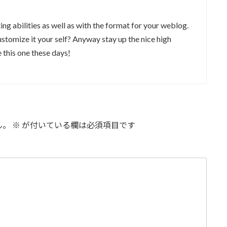
ng abilities as well as with the format for your weblog.
customize it your self? Anyway stay up the nice high
ke this one these days
!
ん。
※
が付いている欄は必須項目です