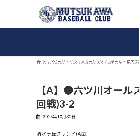
コ
ナ
ン
ビ
テ
ゲ
ン
ー
ツ
シ
へ
ョ
ス
ン
キ
に
トップページ
インフォメーション
Aチーム
南区学
ッ
移
プ
動
【A】●六ツ川オールス
回戦)3-2
2016年10月30日
清水ヶ丘グランド(A面)