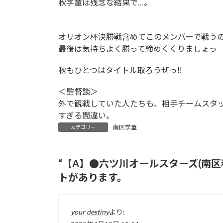
秋学童は残念な結果で…。
オリオン杯決勝戦含めてこのメンバーで戦う
最後は気持ちよく勝って締めくくりましょっ
秋もひとつはタイトル取ろうぜっ‼︎
＜監督談＞
外で観戦していた人たちも、相手チームスタ
すぎる間違い。
南区学童
カテゴリー
“
【A】●六ツ川オールスターズ(南区秋
トがあります。
your destiny
より: