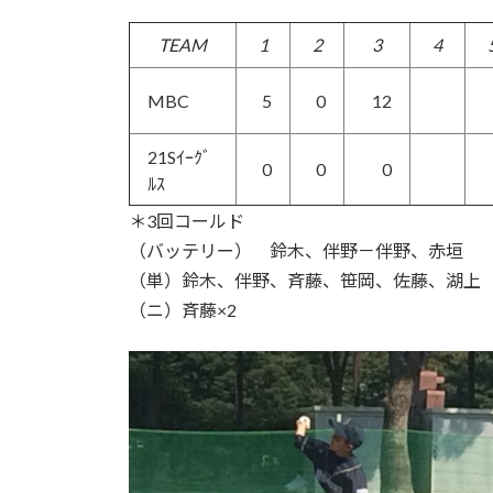
TEAM
1
2
3
4
MBC
5
0
12
21Sｲｰｸﾞ
0
0
0
ﾙｽ
＊3回コールド
（バッテリー） 鈴木、伴野－伴野、赤垣
（単）鈴木、伴野、斉藤、笹岡、佐藤、湖上
（ニ）斉藤×2