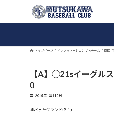
コ
ナ
ン
ビ
テ
ゲ
ン
ー
ツ
シ
へ
ョ
ス
ン
キ
に
トップページ
インフォメーション
Aチーム
南区学
ッ
移
プ
動
【A】◯21sイーグルス
0
2015年10月12日
清水ヶ丘グランド(B面)