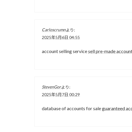
Carloscrumn
より:
2025年5月6日 04:55
account selling service
sell pre-made accoun
StevenGor
より:
2025年5月7日 00:29
database of accounts for sale
guaranteed ac