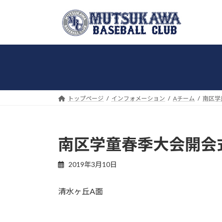
コ
ナ
ン
ビ
テ
ゲ
ン
ー
ツ
シ
へ
ョ
ス
ン
キ
に
トップページ
インフォメーション
Aチーム
南区学
ッ
移
プ
動
南区学童春季大会開会
2019年3月10日
清水ヶ丘A面