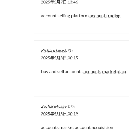
2025年5月7日 13:46
account selling platform
account trading
RichardTaisy
より:
2025年5月8日 00:15
buy and sell accounts
accounts marketplace
ZacharyAcage
より:
2025年5月8日 00:19
accounts market
account acquisition