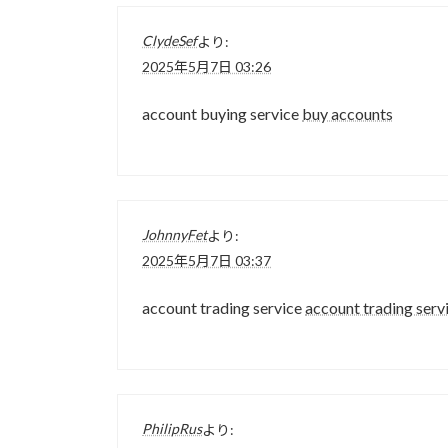
ClydeSef
より:
2025年5月7日 03:26
account buying service
buy accounts
JohnnyFet
より:
2025年5月7日 03:37
account trading service
account trading serv
PhilipRus
より: