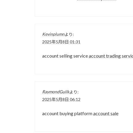
Kevinplumn
より:
2025年5月8日 01:31
account selling service
account trading servi
RaymondGuilk
より:
2025年5月8日 06:12
account buying platform
account sale