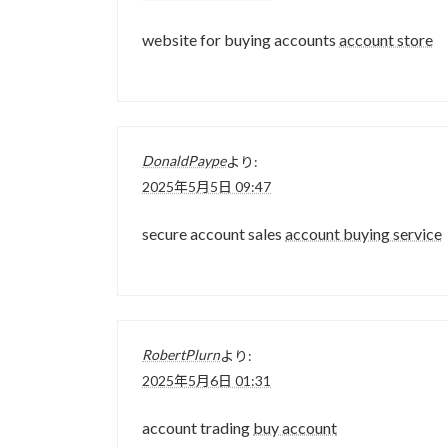
website for buying accounts
account store
DonaldPaype
より:
2025年5月5日 09:47
secure account sales
account buying service
RobertPlurn
より:
2025年5月6日 01:31
account trading
buy account