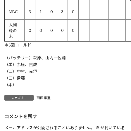
MBC
3
1
0
3
0
大岡
0
0
0
0
0
藤の
木
＊5回コールド
（バッテリー）萩原、山内－佐藤
（単）赤垣、吉成
（二）中村、赤垣
（三）伊藤
（本）
南区学童
カテゴリー
コメントを残す
メールアドレスが公開されることはありません。
※
が付いている