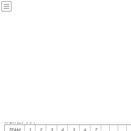
コ
ナ
ン
ビ
テ
ゲ
ン
ー
ツ
シ
南区学童
へ
ョ
ス
ン
キ
に
ッ
移
トップページ
インフォメーション
Aチーム
南区学童
プ
動
南区秋学童 二回戦 オールヤング 9-0 ◯
南区秋学童 二回戦 オールヤング
9-0 ◯
2014年10月4日
2014-10-04
みなみ台グランド
TEAM
1
2
3
4
5
6
7